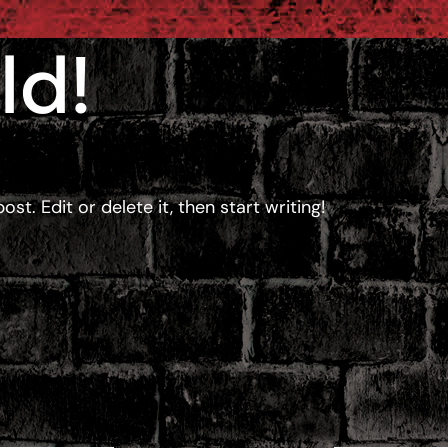
ld!
st. Edit or delete it, then start writing!